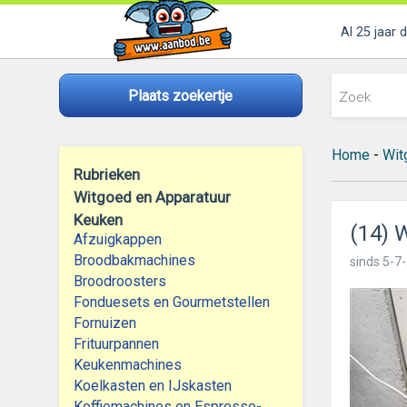
Al 25 jaar 
Plaats zoekertje
Home
-
Wit
Rubrieken
Witgoed en Apparatuur
Keuken
(14) 
Afzuigkappen
Broodbakmachines
sinds
5-7-
Broodroosters
Fonduesets en Gourmetstellen
Fornuizen
Frituurpannen
Keukenmachines
Koelkasten en IJskasten
Koffiemachines en Espresso-