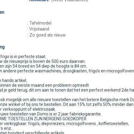
en
: Tafelmodel
: Vrijstaand
: Zo goed als nieuw
ing
frigo is in perfecte staat.
uw de nieuwprijs is boven de 500 euro daarvan.
n zijn 54 breed en 54 diep de hoogte is 84 cm.
an andere perfecte wasmachines, droogkasten, frigo's en microgolfoven
e hands artikel.
 binnen de eerste maand een probleem optreedt
ltijd je geld terug, dit om aan te tonen dat het een perfect werkend 2de h
 ook mogelijk om alle nieuwe toestellen van het betere Belgische merk 
nze winkel of bij ons te bestellen. Dit aan 15% tot zelfs 50% minder dan 
r verkooppunt of elektrozaak.
euwe toestellen van Domo is er 2 jaar fabrieksgarantie.
UWE TOESTELLEN ZIJN NERGENS GOEDKOPER.
verkrijgbaar: frigo's, diepvriezers, microgolfovens , koffietoestellen,
s enz...
dan honderd verschillende artikels.