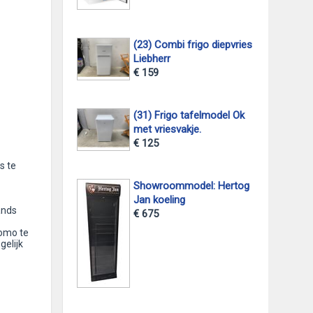
(23) Combi frigo diepvries
Liebherr
€ 159
(31) Frigo tafelmodel Ok
met vriesvakje.
€ 125
s te
Showroommodel: Hertog
Jan koeling
ands
€ 675
Domo te
gelijk