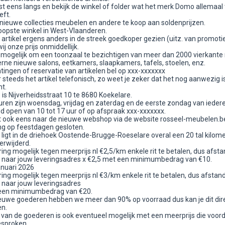
t eens langs en bekijk de winkel of folder wat het merk Domo allemaal 
eft.
 nieuwe collecties meubelen en andere te koop aan soldenprijzen.
opste winkel in West-Vlaanderen.
 artikel ergens anders in de streek goedkoper gezien (uitz. van promoti
ij onze prijs onmiddellijk.
k mogelijk om een toonzaal te bezichtigen van meer dan 2000 vierkante
ne nieuwe salons, eetkamers, slaapkamers, tafels, stoelen, enz.
htingen of reservatie van artikelen bel op xxx-xxxxxxx
steeds het artikel telefonisch, zo weet je zeker dat het nog aanwezig is
t.
is Nijverheidsstraat 10 te 8680 Koekelare.
ren zijn woensdag, vrijdag en zaterdag en de eerste zondag van iede
d open van 10 tot 17 uur of op afspraak xxx-xxxxxxx.
st ook eens naar de nieuwe webshop via de website rosseel-meubelen.b
ang op feestdagen gesloten.
 ligt in de driehoek Oostende-Brugge-Roeselare overal een 20 tal kilom
erwijderd.
ing mogelijk tegen meerprijs nl €2,5/km enkele rit te betalen, dus afst
 naar jouw leveringsadres x €2,5 met een minimumbedrag van €10.
anuari 2026
ing mogelijk tegen meerprijs nl €3/km enkele rit te betalen, dus afstan
 naar jouw leveringsadres
 een minimumbedrag van €20.
euwe goederen hebben we meer dan 90% op voorraad dus kan je dit dir
n.
van de goederen is ook eventueel mogelijk met een meerprijs die voord
sproken.