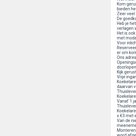
Kom gerus
bieden he
Zeer veel
De goedko
Heb je het
verlagen w
Het is oo
met moder
Voor inlic
Reserveer 
er om kom
Ons adres 
Openingsu
doorlopen
Kijk geru
Vrije ing
Koekelare
daarvan v
Thuislever
Koekelare
Vanaf 1 j
Thuislever
Koekelare
x €3 met
Van de ni
meeneme
Monteren 
word afge