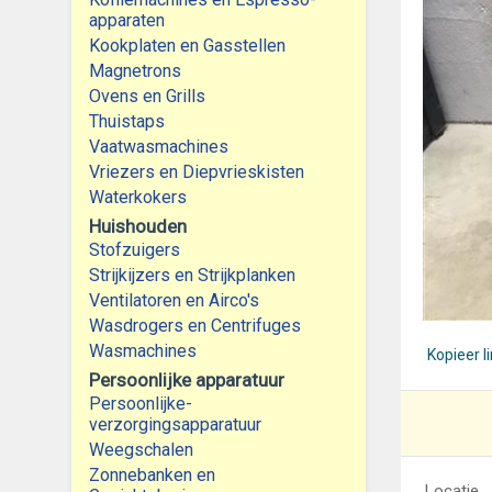
apparaten
Kookplaten en Gasstellen
Magnetrons
Ovens en Grills
Thuistaps
Vaatwasmachines
Vriezers en Diepvrieskisten
Waterkokers
Huishouden
Stofzuigers
Strijkijzers en Strijkplanken
Ventilatoren en Airco's
Wasdrogers en Centrifuges
Wasmachines
Kopieer l
Persoonlijke apparatuur
Persoonlijke-
verzorgingsapparatuur
Weegschalen
Zonnebanken en
Locatie