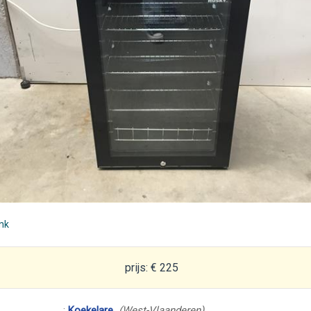
ink
prijs: € 225
:
Koekelare
(West-Vlaanderen)