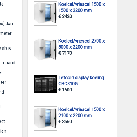
te
Koelcel/vriescel 1500 x
1500 x 2200 mm
€ 3420
es) dan
 meter
Koelcel/vriescel 2700 x
3000 x 2200 mm
 als je
€ 7170
re maand
e
Tefcold display koeling
eter
CBC310G
€ 1600
and
d
Koelcel/vriescel 1500 x
2100 x 2200 mm
€ 3660
ect
ien