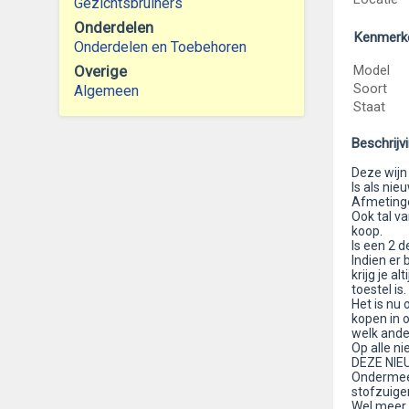
Gezichtsbruiners
Onderdelen
Kenmerk
Onderdelen en Toebehoren
Overige
Model
Soort
Algemeen
Staat
Beschrijv
Deze wijn 
Is als nie
Afmetinge
Ook tal v
koop.
Is een 2 d
Indien er
krijg je a
toestel is.
Het is nu
kopen in o
welk ande
Op alle ni
DEZE NIE
Ondermeer 
stofzuiger
Wel meer 