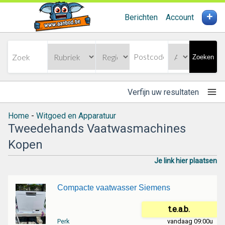
+
Berichten
Account
Zoeken
Verfijn uw resultaten
Home
-
Witgoed en Apparatuur
Tweedehands Vaatwasmachines
Kopen
Je link hier plaatsen
Compacte vaatwasser Siemens
t.e.a.b.
Perk
vandaag 09:00u