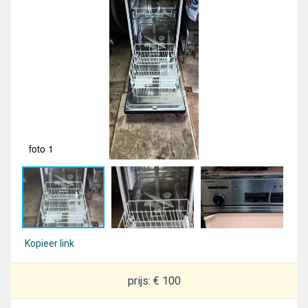
foto 1
fot
Kopieer link
prijs: € 100