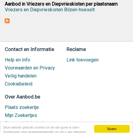
Aanbod in Vriezers en Diepvrieskisten per plaatsnaam
Vriezers en Diepvrieskisten Bilzen-hoeselt
Contact en Informatie
Reclame
Help en Info
Link toevoegen
Voorwaarden en Privacy
Veilig handelen
Cookiebeleid
Over Aanbod.be
Plaats zoekertje
Mijn Zoekertjes
Contact / Helpdesk
Deze website gebruikt cookies om de site goed te laten
Sluiten
Nieuw geplaatst
functioneren voor analysedoeleinden en om u van relevante