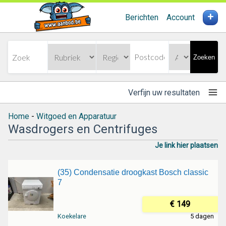
+
Berichten
Account
Zoeken
Verfijn uw resultaten
Home
-
Witgoed en Apparatuur
Wasdrogers en Centrifuges
Je link hier plaatsen
(35) Condensatie droogkast Bosch classic
7
€ 149
Koekelare
5 dagen