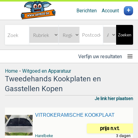
+
Berichten
Account
Zoeken
Verfijn uw resultaten
Home
-
Witgoed en Apparatuur
Tweedehands Kookplaten en
Gasstellen Kopen
Je link hier plaatsen
VITROKERAMISCHE KOOKPLAAT
prijs n.v.t.
Harelbeke
3 dagen