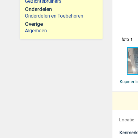
Gezichtsbruiners
Onderdelen
Onderdelen en Toebehoren
Overige
Algemeen
foto 1
Kopieer l
Locatie
Kenmerk