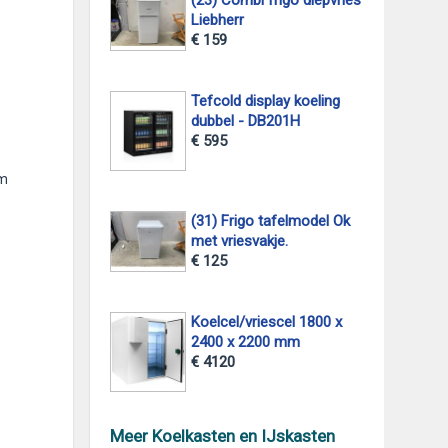
Liebherr
€ 159
Tefcold display koeling
dubbel - DB201H
€ 595
em
(31) Frigo tafelmodel Ok
met vriesvakje.
€ 125
Koelcel/vriescel 1800 x
2400 x 2200 mm
€ 4120
Meer Koelkasten en IJskasten