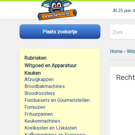
Al 25 jaar 
Plaats zoekertje
Home
-
Wit
Rubrieken
Witgoed en Apparatuur
Keuken
Recht
Afzuigkappen
Broodbakmachines
Broodroosters
Fonduesets en Gourmetstellen
Fornuizen
Frituurpannen
Keukenmachines
Koelkasten en IJskasten
Koffiemachines en Espresso-