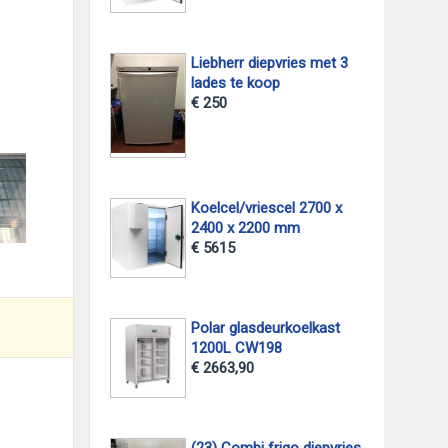
Liebherr diepvries met 3
lades te koop
€ 250
foto 2
Koelcel/vriescel 2700 x
2400 x 2200 mm
€ 5615
Polar glasdeurkoelkast
1200L CW198
€ 2663,90
(23) Combi frigo diepvries