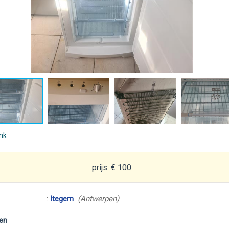
ink
prijs: € 100
:
Itegem
(Antwerpen)
en