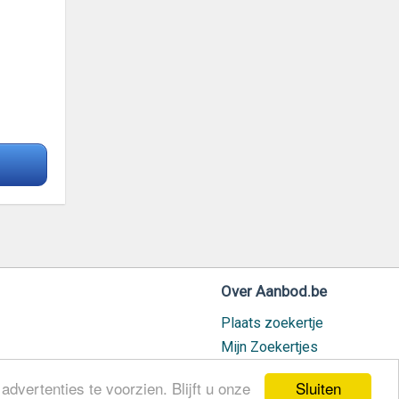
Over Aanbod.be
Plaats zoekertje
Mijn Zoekertjes
Contact / Helpdesk
Sluiten
dvertenties te voorzien. Blijft u onze
Nieuw geplaatst