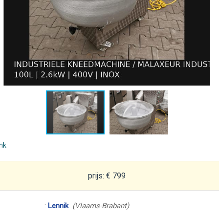
ink
prijs: € 799
:
Lennik
(Vlaams-Brabant)