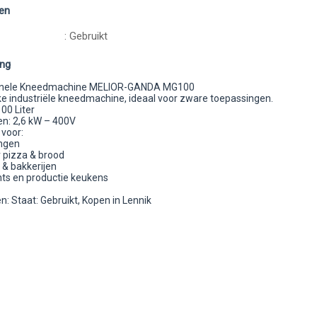
en
: Gebruikt
ing
onele Kneedmachine MELIOR-GANDA MG100
ke industriële kneedmachine, ideaal voor zware toepassingen.
100 Liter
n: 2,6 kW – 400V
 voor:
ngen
 pizza & brood
 & bakkerijen
ts en productie keukens
: Staat: Gebruikt, Kopen in Lennik