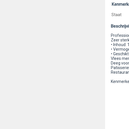
Kenmerk
Staat
Beschrijv
Professi
Zeer ster
• Inhoud: 
• Vermoge
• Geschikt
Vlees me
Deeg voor
Patisserie
Restauran
Kenmerken