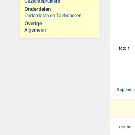
Gezichtsbruiners
Onderdelen
Onderdelen en Toebehoren
Overige
Algemeen
foto 1
Kopieer l
Locatie