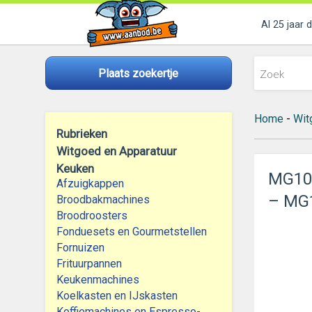
Al 25 jaar 
Plaats zoekertje
Home
-
Wit
Rubrieken
Witgoed en Apparatuur
Keuken
MG10
Afzuigkappen
– MG
Broodbakmachines
Broodroosters
Fonduesets en Gourmetstellen
Fornuizen
Frituurpannen
Keukenmachines
Koelkasten en IJskasten
Koffiemachines en Espresso-