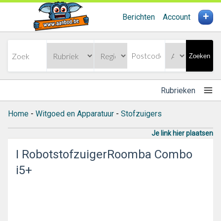
+
Berichten
Account
Zoeken
Rubrieken
Home
-
Witgoed en Apparatuur
-
Stofzuigers
Je link hier plaatsen
I RobotstofzuigerRoomba Combo
i5+