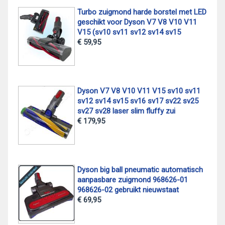
Turbo zuigmond harde borstel met LED
geschikt voor Dyson V7 V8 V10 V11
V15 (sv10 sv11 sv12 sv14 sv15
€ 59,95
Dyson V7 V8 V10 V11 V15 sv10 sv11
sv12 sv14 sv15 sv16 sv17 sv22 sv25
sv27 sv28 laser slim fluffy zui
€ 179,95
Dyson big ball pneumatic automatisch
aanpasbare zuigmond 968626-01
968626-02 gebruikt nieuwstaat
€ 69,95