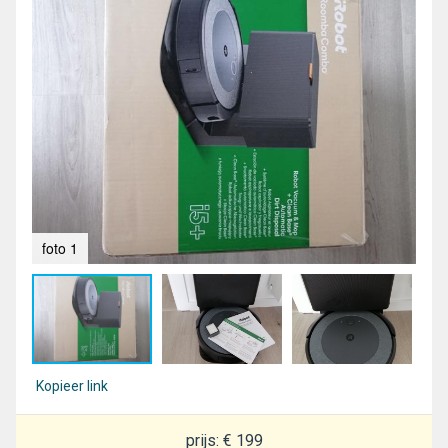
foto 1
fot
Kopieer link
prijs: € 199