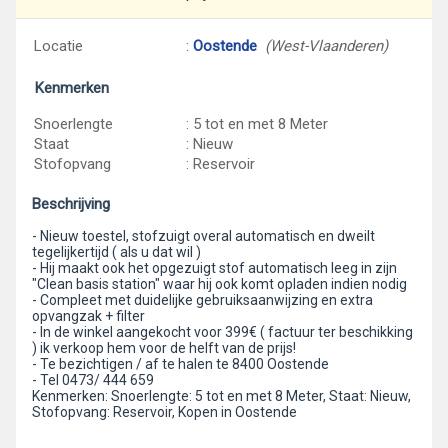
Locatie
:
Oostende
(West-Vlaanderen)
Kenmerken
Snoerlengte
: 5 tot en met 8 Meter
Staat
: Nieuw
Stofopvang
: Reservoir
Beschrijving
- Nieuw toestel, stofzuigt overal automatisch en dweilt
tegelijkertijd ( als u dat wil )
- Hij maakt ook het opgezuigt stof automatisch leeg in zijn
"Clean basis station" waar hij ook komt opladen indien nodig
- Compleet met duidelijke gebruiksaanwijzing en extra
opvangzak + filter
- In de winkel aangekocht voor 399€ ( factuur ter beschikking
) ik verkoop hem voor de helft van de prijs!
- Te bezichtigen / af te halen te 8400 Oostende
- Tel 0473/ 444 659
Kenmerken: Snoerlengte: 5 tot en met 8 Meter, Staat: Nieuw,
Stofopvang: Reservoir, Kopen in Oostende